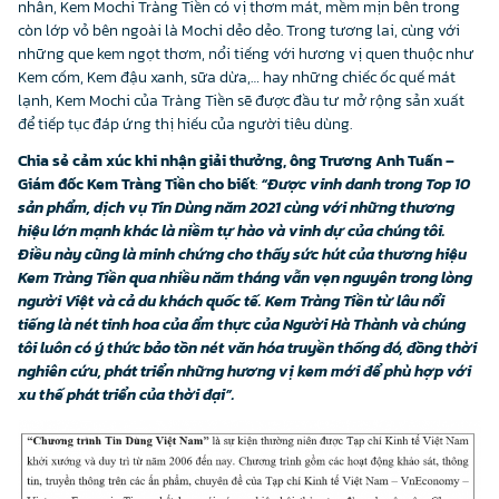
nhân, Kem Mochi Tràng Tiền có vị thơm mát, mềm mịn bên trong
còn lớp vỏ bên ngoài là Mochi dẻo dẻo. Trong tương lai, cùng với
những que kem ngọt thơm, nổi tiếng với hương vị quen thuộc như
Kem cốm, Kem đậu xanh, sữa dừa,… hay những chiếc ốc quế mát
lạnh, Kem Mochi của Tràng Tiền sẽ được đầu tư mở rộng sản xuất
để tiếp tục đáp ứng thị hiếu của người tiêu dùng.
Chia sẻ cảm xúc khi nhận giải thưởng, ông Trương Anh Tuấn –
Giám đốc Kem Tràng Tiền cho biết
:
“Được vinh danh trong Top 10
sản phẩm, dịch vụ Tin Dùng năm 2021 cùng với những thương
hiệu lớn mạnh khác là niềm tự hào và vinh dự của chúng tôi.
Điều này cũng là minh chứng cho thấy sức hút của thương hiệu
Kem Tràng Tiền qua nhiều năm tháng vẫn vẹn nguyên trong lòng
người Việt và cả du khách quốc tế. Kem Tràng Tiền từ lâu nổi
tiếng là nét tinh hoa của ẩm thực của Người Hà Thành và chúng
tôi luôn có ý thức bảo tồn nét văn hóa truyền thống đó, đồng thời
nghiên cứu, phát triển những hương vị kem mới để phù hợp với
xu thế phát triển của thời đại”.