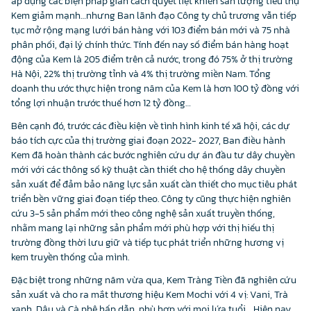
áp dụng các biện pháp giãn cách quyết liệt khiến sản lượng tiêu thụ
Kem giảm mạnh…nhưng Ban lãnh đạo Công ty chủ trương vẫn tiếp
tục mở rộng mạng lưới bán hàng với 103 điểm bán mới và 75 nhà
phân phối, đại lý chính thức. Tính đến nay số điểm bán hàng hoạt
động của Kem là 205 điểm trên cả nước, trong đó 75% ở thị trường
Hà Nội, 22% thị trường tỉnh và 4% thị trường miền Nam. Tổng
doanh thu ước thực hiện trong năm của Kem là hơn 100 tỷ đồng với
tổng lợi nhuận trước thuế hơn 12 tỷ đồng…
Bên cạnh đó, trước các điều kiện về tình hình kinh tế xã hội, các dự
báo tích cực của thị trường giai đoạn 2022- 2027, Ban điều hành
Kem đã hoàn thành các bước nghiên cứu dự án đầu tư dây chuyền
mới với các thông số kỹ thuật cần thiết cho hệ thống dây chuyền
sản xuất để đảm bảo năng lực sản xuất cần thiết cho mục tiêu phát
triển bền vững giai đoạn tiếp theo. Công ty cũng thực hiện nghiên
cứu 3-5 sản phẩm mới theo công nghệ sản xuất truyền thống,
nhằm mang lại những sản phẩm mới phù hợp với thị hiếu thị
trường đồng thời lưu giữ và tiếp tục phát triển những hương vị
kem truyền thống của mình.
Đặc biệt trong những năm vừa qua, Kem Tràng Tiền đã nghiên cứu
sản xuất và cho ra mắt thương hiệu Kem Mochi với 4 vị: Vani, Trà
xanh, Dâu và Cà phê hấp dẫn, phù hợp với mọi lứa tuổi… Hiện nay