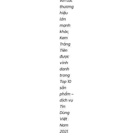
với các
thương
hiệu
lớn
mạnh
khác,
Kem
Tràng
Tiền
được
vinh
danh
trong
Top 10
sản
phẩm –
dịch vụ
Tin
Dùng
Việt
Nam
2021,