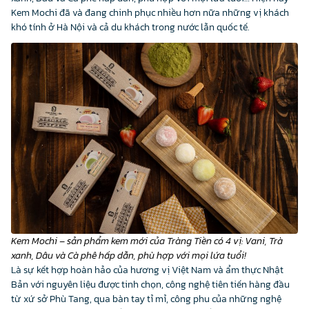
Kem Mochi đã và đang chinh phục nhiều hơn nữa những vị khách
khó tính ở Hà Nội và cả du khách trong nước lẫn quốc tế.
Kem Mochi – sản phẩm kem mới của Tràng Tiền có 4 vị: Vani, Trà
xanh, Dâu và Cà phê hấp dẫn, phù hợp với mọi lứa tuổi!
Là sự kết hợp hoàn hảo của hương vị Việt Nam và ẩm thực Nhật
Bản với nguyên liệu được tinh chọn, công nghệ tiên tiến hàng đầu
từ xứ sở Phù Tang, qua bàn tay tỉ mỉ, công phu của những nghệ