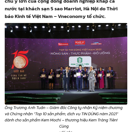
chú ý lớn của cộng đồng doanh nghiệp khắp cả
nước tại khách sạn 5 sao Marriot, Hà Nội do Thời
báo Kinh tế Việt Nam – Vneconomy tổ chức.
Ông Trương Anh Tuấn – Giám đốc Công ty nhận Kỷ niệm chương
và Chứng nhận “Top 10 sản phẩm, dịch vụ TIN DÙNG năm 2021”
dành cho sản phẩm Kem Mochi – thương hiệu Kem Tràng Tiền!
Cùng