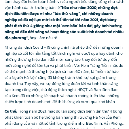
làm thay đổi hoàn toàn hành vi của người tiêu dùng cũng như cách
vận hành của thị trường bán lẻ.
“Nếu như năm 2020, những đợt
dịch đầu tiên được ví như “lửa thử vàng”, chỉ những doanh
nghiệp có đủ nội lực mới có thể tồn tại thì năm 2021, đợt bùng
phát dịch thứ 4 giống như một ‘cơn bão’ kéo dài, gây ảnh hưởng
nặng nề đến đời sống và hoạt động sản xuất kinh doanh tại nhiều
địa phương”,
ông Lâm nêu rõ.
Nhưng đại dịch Covid – 19 cũng chính là phép thử để những doanh
nghiệp có cốt lõi nền tảng tốt thích nghi và vượt qua hay dành cho
những thương hiệu dám đổi mới, sáng tạo, thay đổi tư duy, đổi
mới công nghệ để tồn tại và phát triển. Với Kem Tràng Tiền, mặc dù
có thế mạnh là thương hiệu lịch sử hơn 60 năm, là “niềm tự hào
của Người Hà Nội” cũng đã không tránh khỏi sự sụt giảm trong
doanh thu. Tuy vậy, với sự đồng lòng đoàn kết và tinh thần sáng
tạo trong công việc, chủ động thích nghi, HĐQT và Ban lãnh đạo
của Kem đã có những kế hoạch và nhanh chóng triển khai những
chiến lược kinh doanh mới để thích ứng và vượt qua khó khăn.
Cụ thể:
Trong năm 2021, mặc dù làn sóng dịch bệnh lần thứ 4 bùng
phát khiến toàn bộ hệ thống bán hàng thị trường Hà Nội của Kem
phải đóng cửa và một số tỉnh trọng điểm như Bắc Ninh, Hải Phòng…