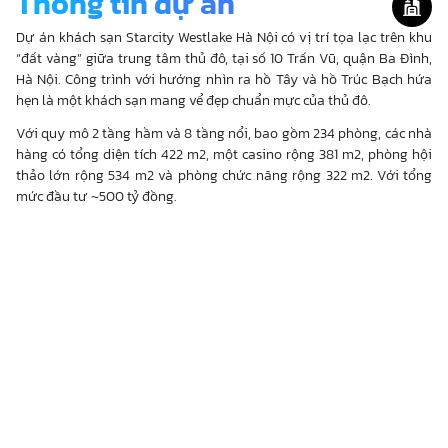
Thông tin dự án
Dự án khách sạn Starcity Westlake Hà Nội có vị trí tọa lạc trên khu
“đất vàng” giữa trung tâm thủ đô, tại số 10 Trấn Vũ, quận Ba Đình,
Hà Nội. Công trình với hướng nhìn ra hồ Tây và hồ Trúc Bạch hứa
hẹn là một khách sạn mang vể đẹp chuẩn mực của thủ đô.
Với quy mô 2 tầng hầm và 8 tầng nổi, bao gồm 234 phòng, các nhà
hàng có tổng diện tích 422 m2, một casino rộng 381 m2, phòng hội
thảo lớn rộng 534 m2 và phòng chức năng rộng 322 m2. Với tổng
mức đầu tư ~500 tỷ đồng.