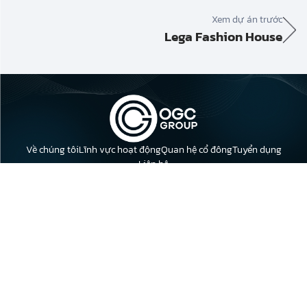
Xem dự án trước
Lega Fashion House
Về chúng tôi
Lĩnh vực hoạt động
Quan hệ cổ đông
Tuyển dụng
Liên hệ
Địa chỉ: Tầng 23, Tòa nhà Leadvisors Tower, 643 Phạm Văn Đồng,
Phường Nghĩa Đô, Thành phố Hà Nội.
Điện thoại: 0398 618 018
Email: info@oceangroup.vn
Bất động sản
Khách sạn
Thực phẩm