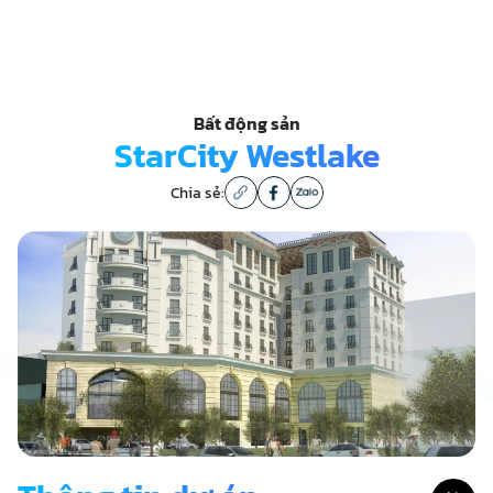
Bất động sản
StarCity Westlake
Chia sẻ: