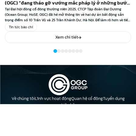
(OGC) “đang tháo gỡ vướng mắc pháp lý ở những bước
cuối cùng”
Tại Đại hội đồng cổ đông thường niên 2025, CTCP Tập đoàn Đại Dương
(Ocean Group; HoSE: OGC) đã hé mở thông tin về hai dự án bất động sản
trọng điểm: số 10 Trấn Vũ và 25 Trần Khánh Dư, Hà Nội. Để làm rõ hơn về tiến
độ xử lý cũng như định […]
Tin tức báo chí
Xem chi tiết
Về chúng tôi
Lĩnh vực hoạt động
Quan hệ cổ đông
Tuyển dụng
Liên hệ
Địa chỉ: Tầng 23, Tòa nhà Leadvisors Tower, 643 Phạm Văn Đồng,
Phường Nghĩa Đô, Thành phố Hà Nội.
Điện thoại: 0398 618 018