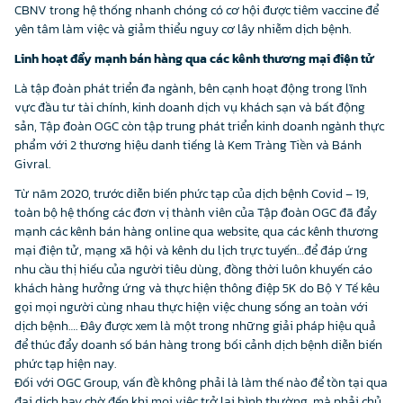
CBNV trong hệ thống nhanh chóng có cơ hội được tiêm vaccine để
yên tâm làm việc và giảm thiểu nguy cơ lây nhiễm dịch bệnh.
Linh hoạt đẩy mạnh bán hàng qua các kênh thương mại điện tử
Là tập đoàn phát triển đa ngành, bên cạnh hoạt động trong lĩnh
vực đầu tư tài chính, kinh doanh dịch vụ khách sạn và bất động
sản, Tập đoàn OGC còn tập trung phát triển kinh doanh ngành thực
phẩm với 2 thương hiệu danh tiếng là Kem Tràng Tiền và Bánh
Givral.
Từ năm 2020, trước diễn biến phức tạp của dịch bệnh Covid – 19,
toàn bộ hệ thống các đơn vị thành viên của Tập đoàn OGC đã đẩy
mạnh các kênh bán hàng online qua website, qua các kênh thương
mại điện tử, mạng xã hội và kênh du lịch trực tuyến…để đáp ứng
nhu cầu thị hiếu của người tiêu dùng, đồng thời luôn khuyến cáo
khách hàng hưởng ứng và thực hiện thông điệp 5K do Bộ Y Tế kêu
gọi mọi người cùng nhau thực hiện việc chung sống an toàn với
dịch bệnh…. Đây được xem là một trong những giải pháp hiệu quả
để thúc đẩy doanh số bán hàng trong bối cảnh dịch bệnh diễn biến
phức tạp hiện nay.
Đối với OGC Group, vấn đề không phải là làm thế nào để tồn tại qua
đại dịch hay chờ đến khi mọi việc trở lại bình thường, mà phải chủ