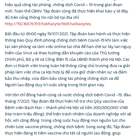
hiệu quả công tác phòng, chống dịch Covid – 19 trong giai đoạn
mới. Toàn thể CBNV Tập đoàn cũng đã thực hiện khai báo y tế đầy
đủ trên cổng thông tin nội bộ tại địa chỉ:
http://192.168.19.159/tokhaiyte/tblKhaibaoytes
.
Bắt đầu từ 8h00 ngày 19/07/2021, Tập đoàn ban hành và thực hiện
thông báo Quy định phòng chống dịch bệnh Covid-19 khi làm việc
tại văn phòng và làm việc online tại nhà để hạn chế sự lây lan nguy
hiểm của Virut và theo hướng dẫn khuyến cáo của Thủ tướng
Chính phủ, Bộ y tế và Công điện 15 của UBND thành phố Hà Nội. Các
đơn vị thành viên trong toàn hệ thống cũng chủ trương đưa ra giải
pháp làm việc chia ca kíp hợp lý để vừa giữ chân nhân sự và đảm
bảo thu nhập, vừa đảm bảo công tác phòng chống dịch và để
Người lao động duy trì cuộc sống trong thời gian này.
Với tôn chỉ đồng hành cùng cả nước chống dịch bệnh Covid -19, đầu
tháng 7/2021, Tập đoàn đã thực hiện hỗ trợ cho Qũy vaccine của
Bệnh viện Bạch Mai – thành phố Hà Nội số tiền 200,000,000 VNĐ
(Hai trăm triệu đồng), thể hiện trách nhiệm của doanh nghiệp với xã
hội, với cộng đồng trong công cuộc huy động mọi nguồn lực cho
chiến lược vaccine phòng, chống dịch bệnh. Song song đó, Tập đoàn
thực hiện đăng kí tiêm vaccine cho tất cả người lao động, giúp