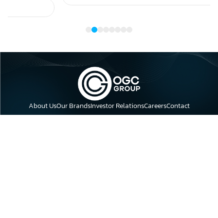
About Us
Our Brands
Investor Relations
Careers
Contact
Address: 23rd Floor, Leadvisors Tower Building, 643 Pham Van
Dong, Nghia Do Ward, Hanoi.
Phone: 0398 618 018
Email: info@oceangroup.vn
Real estate
Hotel
Food