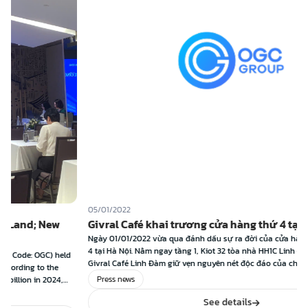
05/01/2022
ew
Givral Café khai trương cửa hàng thứ 4 tại Hà Nội
Ngày 01/01/2022 vừa qua đánh dấu sự ra đời của cửa hàng Givral Café t
4 tại Hà Nội. Nằm ngay tầng 1, Kiot 32 tòa nhà HH1C Linh Đàm, Hoàng Mai,
 held
Givral Café Linh Đàm giữ vẹn nguyên nét độc đáo của chuỗi Givral Baker
he
Café với không gian sang trọng, ấm cúng […]
Press news
24,
e
See details