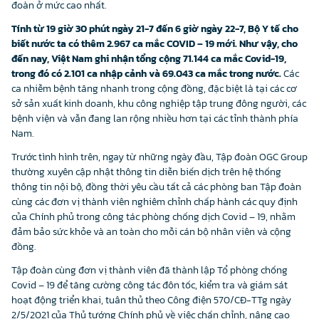
đoàn ở mức cao nhất.
Tính từ 19 giờ 30 phút ngày 21-7 đến 6 giờ ngày 22-7, Bộ Y tế cho
biết nước ta có thêm 2.967 ca mắc COVID – 19 mới. Như vậy, cho
đến nay, Việt Nam ghi nhận tổng cộng 71.144 ca mắc Covid-19,
trong đó có 2.101 ca nhập cảnh và 69.043 ca mắc trong nước.
Các
ca nhiễm bệnh tăng nhanh trong cộng đồng, đặc biệt là tại các cơ
sở sản xuất kinh doanh, khu công nghiệp tập trung đông người, các
bệnh viện và vẫn đang lan rộng nhiều hơn tại các tỉnh thành phía
Nam.
Trước tình hình trên, ngay từ những ngày đầu, Tập đoàn OGC Group
thường xuyên cập nhật thông tin diễn biến dịch trên hệ thống
thông tin nội bộ, đồng thời yêu cầu tất cả các phòng ban Tập đoàn
cùng các đơn vị thành viên nghiêm chỉnh chấp hành các quy định
của Chính phủ trong công tác phòng chống dịch Covid – 19, nhằm
đảm bảo sức khỏe và an toàn cho mỗi cán bộ nhân viên và cộng
đồng.
Tập đoàn cùng đơn vị thành viên đã thành lập Tổ phòng chống
Covid – 19 để tăng cường công tác đôn tốc, kiểm tra và giám sát
hoạt động triển khai, tuân thủ theo Công điện 570/CĐ-TTg ngày
2/5/2021 của Thủ tướng Chính phủ về việc chấn chỉnh, nâng cao