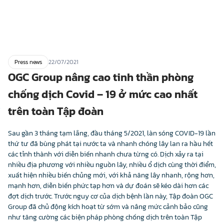
Press news
22/07/2021
OGC Group nâng cao tinh thần phòng
chống dịch Covid – 19 ở mức cao nhất
trên toàn Tập đoàn
Sau gần 3 tháng tạm lắng, đầu tháng 5/2021, làn sóng COVID-19 lần
thứ tư đã bùng phát tại nước ta và nhanh chóng lây lan ra hầu hết
các tỉnh thành với diễn biến nhanh chưa từng có. Dịch xảy ra tại
nhiều địa phương với nhiều nguồn lây, nhiều ổ dịch cùng thời điểm,
xuất hiện nhiều biến chủng mới, với khả năng lây nhanh, rộng hơn,
mạnh hơn, diễn biến phức tạp hơn và dự đoán sẽ kéo dài hơn các
đợt dịch trước. Trước nguy cơ của dịch bệnh lần này, Tập đoàn OGC
Group đã chủ động kích hoạt từ sớm và nâng mức cảnh bảo cũng
như tăng cường các biện pháp phòng chống dịch trên toàn Tập