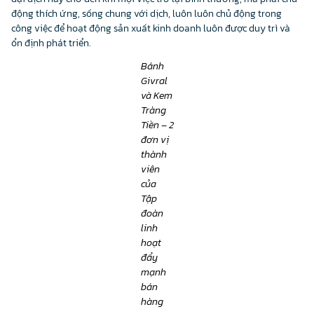
động thích ứng, sống chung với dịch, luôn luôn chủ động trong
công việc để hoạt động sản xuất kinh doanh luôn được duy trì và
ổn định phát triển.
Bánh
Givral
và Kem
Tràng
Tiền – 2
đơn vị
thành
viên
của
Tập
đoàn
linh
hoạt
đẩy
mạnh
bán
hàng