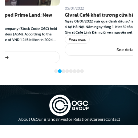
05/01/2022
nd; New
Givral Café khai trương cửa hàng thứ 4 tại Hà Nộ
Ngày 01/01/2022 vừa qua đánh dấu sự ra đời của cửa hàng Givral
4 tại Hà Nội. Nằm ngay tầng 1, Kiot 32 tòa nhà HH1C Linh Đàm, Hoà
e: OGC) held
Givral Café Linh Đàm giữ vẹn nguyên nét độc đáo của chuỗi Givral
ng to the
Café với không gian sang trọng, ấm cúng […]
Press news
on in 2024,
f revenue
See details
About Us
Our Brands
Investor Relations
Careers
Contact
Address: 23rd Floor, Leadvisors Tower Building, 643 Pham Van