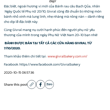
Đẹp!
Đặc biệt, ngoài hương vị mới của Bánh rau câu Bạch Qủa, nhân
Ngày Quốc tế Phụ nữ 20/10, Givral cũng đã chuẩn bị những món
bánh nhỏ xinh mà lung linh, nhẹ nhàng mà nồng nàn – dành riêng
cho dịp lễ đặc biệt này.
Cùng Givral mang nụ cười hạnh phúc đến người phụ nữ yêu
thương của mình trong ngày Phụ Nữ Việt Nam 20-10 bạn nhé!
BÁNH ĐƯỢC BÁN TẠI TẤT CẢ CÁC CỬA HÀNG GIVRAL TỪ
7/10/2020.
Tham khảo thêm chi tiết tại :
www.givralbakery.com.vn/
Facebook: https://www.facebook.com/Givralbakery
2020-10-15 06:57:36
Share this post