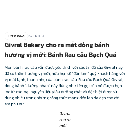
Press news
15/10/2020
Givral Bakery cho ra mắt dòng bánh
hương vị mới: Bánh Rau câu Bạch Quả
Món bánh rau câu vốn được yêu thích với các tín đồ của Givral nay
đã có thêm hương vị mới, hứa hẹn sẽ “đốn tim” quý khách hàng với
vị mát lạnh, thanh nhẹ của bánh rau câu. Rau câu Bạch Quả Givral,
dòng bánh “dưỡng nhan” này đúng như tên gọi của nó được chọn
lọc từ các loại nguyên liệu giàu dưỡng chất và đặc biệt được sử
dụng nhiều trong những công thức mang đến làn da đẹp cho chị
em phụ nữ.
Givral
cho ra
mắt