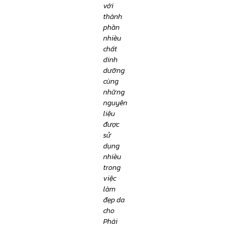
với
thành
phần
nhiều
chất
dinh
dưỡng
cùng
những
nguyên
liệu
được
sử
dụng
nhiều
trong
việc
làm
đẹp da
cho
Phái