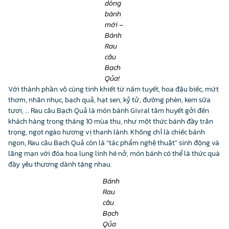
dòng
bánh
mới –
Bánh
Rau
câu
Bạch
Qủa!
Với thành phần vô cùng tinh khiết từ nấm tuyết, hoa đậu biếc, mứt
thơm, nhãn nhục, bạch quả, hạt sen, kỷ tử, đường phèn, kem sữa
tươi, … Rau câu Bạch Quả là món bánh Givral tâm huyết gởi đến
khách hàng trong tháng 10 mùa thu, như một thức bánh đầy trân
trọng, ngọt ngào hương vị thanh lành. Không chỉ là chiếc bánh
ngon, Rau câu Bạch Quả còn là “tác phẩm nghệ thuật” sinh động và
lãng mạn với đóa hoa lung linh hé nở, món bánh có thể là thức quà
đầy yêu thương dành tặng nhau.
Bánh
Rau
câu
Bạch
Qủa