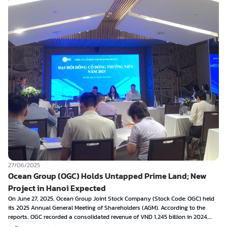
27/06/2025
Ocean Group (OGC) Holds Untapped Prime Land; New
Project in Hanoi Expected
On June 27, 2025, Ocean Group Joint Stock Company (Stock Code: OGC) held
its 2025 Annual General Meeting of Shareholders (AGM). According to the
reports, OGC recorded a consolidated revenue of VND 1,245 billion in 2024,
exceeding the plan by 13%, marking the third consecutive year of revenue