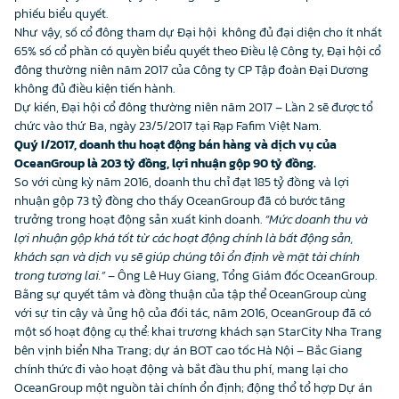
phiếu biểu quyết.
Như vậy, số cổ đông tham dự Đại hội không đủ đại diện cho ít nhất
65% số cổ phần có quyền biểu quyết theo Điều lệ Công ty, Đại hội cổ
đông thường niên năm 2017 của Công ty CP Tập đoàn Đại Dương
không đủ điều kiện tiến hành.
Dự kiến, Đại hội cổ đông thường niên năm 2017 – Lần 2 sẽ được tổ
chức vào thứ Ba, ngày 23/5/2017 tại Rạp Fafim Việt Nam.
Quý I/2017, doanh thu hoạt động bán hàng và dịch vụ của
OceanGroup là 203 tỷ đồng, lợi nhuận gộp 90 tỷ đồng.
So với cùng kỳ năm 2016, doanh thu chỉ đạt 185 tỷ đồng và lợi
nhuận gộp 73 tỷ đồng cho thấy OceanGroup đã có bước tăng
trưởng trong hoạt động sản xuất kinh doanh.
“Mức doanh thu và
lợi nhuận gộp khá tốt từ các hoạt động chính là bất động sản,
khách sạn và dịch vụ sẽ giúp chúng tôi ổn định về mặt tài chính
trong tương lai.”
– Ông Lê Huy Giang, Tổng Giám đốc OceanGroup.
Bằng sự quyết tâm và đồng thuận của tập thể OceanGroup cùng
với sự tin cậy và ủng hộ của đối tác, năm 2016, OceanGroup đã có
một số hoạt động cụ thể: khai trương khách sạn StarCity Nha Trang
bên vịnh biển Nha Trang; dự án BOT cao tốc Hà Nội – Bắc Giang
chính thức đi vào hoạt động và bắt đầu thu phí, mang lại cho
OceanGroup một nguồn tài chính ổn định; động thổ tổ hợp Dự án