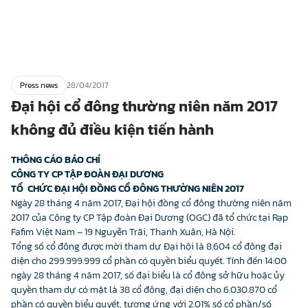
Press news
28/04/2017
Đại hội cổ đông thường niên năm 2017
không đủ điều kiện tiến hành
THÔNG CÁO BÁO CHÍ
CÔNG TY CP TẬP ĐOÀN ĐẠI DƯƠNG
TỔ CHỨC ĐẠI HỘI ĐỒNG CỔ ĐÔNG THƯỜNG NIÊN 2017
Ngày 28 tháng 4 năm 2017, Đại hội đồng cổ đông thường niên năm
2017 của Công ty CP Tập đoàn Đại Dương (OGC) đã tổ chức tại Rạp
Fafim Việt Nam – 19 Nguyễn Trãi, Thanh Xuân, Hà Nội.
Tổng số cổ đông được mời tham dự Đại hội là 8.604 cổ đông đại
diện cho 299.999.999 cổ phần có quyền biểu quyết. Tính đến 14:00
ngày 28 tháng 4 năm 2017, số đại biểu là cổ đông sở hữu hoặc ủy
quyền tham dự có mặt là 38 cổ đông, đại diện cho 6.030.870 cổ
phần có quyền biểu quyết, tương ứng với 2.01% số cổ phần/số