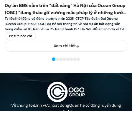
Dự án BĐS nằm trên “đất vàng” Hà Nội của Ocean Group
(OGC) “đang tháo gỡ vướng mắc pháp lý ở những bước
cuối cùng”
Tại Đại hội đồng cổ đông thường niên 2025, CTCP Tập đoàn Đại Dương
(Ocean Group; HoSE: OGC) đã hé mở thông tin về hai dự án bất động sản
trọng điểm: số 10 Trấn Vũ và 25 Trần Khánh Dư, Hà Nội. Để làm rõ hơn về tiến
độ xử lý cũng như định […]
Tin tức báo chí
Xem chi tiết
Về chúng tôi
Lĩnh vực hoạt động
Quan hệ cổ đông
Tuyển dụng
Liên hệ
Địa chỉ: Tầng 23, Tòa nhà Leadvisors Tower, 643 Phạm Văn Đồng,
Phường Nghĩa Đô, Thành phố Hà Nội.