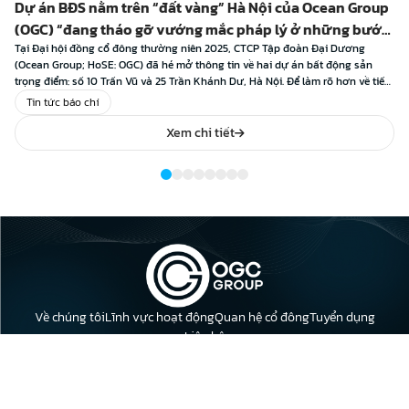
Dự án BĐS nằm trên “đất vàng” Hà Nội của Ocean Group
(OGC) “đang tháo gỡ vướng mắc pháp lý ở những bước
cuối cùng”
Tại Đại hội đồng cổ đông thường niên 2025, CTCP Tập đoàn Đại Dương
(Ocean Group; HoSE: OGC) đã hé mở thông tin về hai dự án bất động sản
trọng điểm: số 10 Trấn Vũ và 25 Trần Khánh Dư, Hà Nội. Để làm rõ hơn về tiến
độ xử lý cũng như định […]
Tin tức báo chí
Xem chi tiết
Về chúng tôi
Lĩnh vực hoạt động
Quan hệ cổ đông
Tuyển dụng
Liên hệ
Địa chỉ: Tầng 23, Tòa nhà Leadvisors Tower, 643 Phạm Văn Đồng,
Phường Nghĩa Đô, Thành phố Hà Nội.