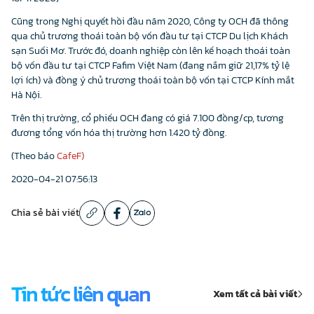
Cũng trong Nghị quyết hồi đầu năm 2020, Công ty OCH đã thông
qua chủ trương thoái toàn bộ vốn đầu tư tại CTCP Du lịch Khách
sạn Suối Mơ. Trước đó, doanh nghiệp còn lên kế hoạch thoái toàn
bộ vốn đầu tư tại CTCP Fafim Việt Nam (đang nắm giữ 21,17% tỷ lệ
lợi ích) và đồng ý chủ trương thoái toàn bộ vốn tại CTCP Kính mắt
Hà Nội.
Trên thị trường, cổ phiếu OCH đang có giá 7.100 đồng/cp, tương
đương tổng vốn hóa thị trường hơn 1.420 tỷ đồng.
(Theo báo
CafeF)
2020-04-21 07:56:13
Chia sẻ bài viết
Tin tức liên quan
Xem tất cả bài viết