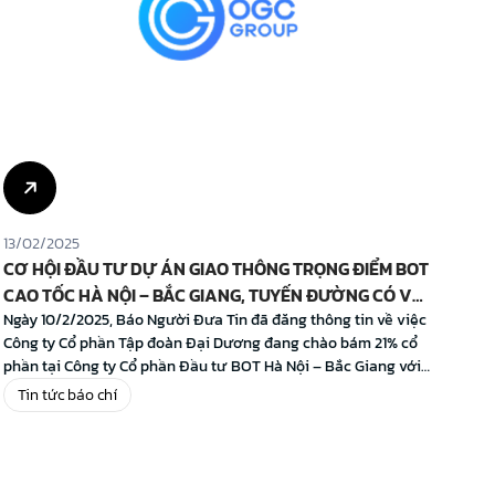
13/02/2025
23/
CƠ HỘI ĐẦU TƯ DỰ ÁN GIAO THÔNG TRỌNG ĐIỂM BOT
Tiế
CAO TỐC HÀ NỘI – BẮC GIANG, TUYẾN ĐƯỜNG CÓ VAI
Côn
TRÒ QUAN TRỌNG KẾT NỐI HẠ TẦNG KHU VỰC KINH
Ngày 10/2/2025, Báo Người Đưa Tin đã đăng thông tin về việc
Côn
Công ty Cổ phần Tập đoàn Đại Dương đang chào bám 21% cổ
trâ
TẾ TRỌNG ĐIỂM BẮC BỘ & GIAO THƯƠNG QUỐC TẾ
phần tại Công ty Cổ phần Đầu tư BOT Hà Nội – Bắc Giang với
trì
nội dung cụ thể như sau: “Cửa sáng” đầu tư dự án BOT Hà Nội
hìn
Tin tức báo chí
T
[…]
(“D