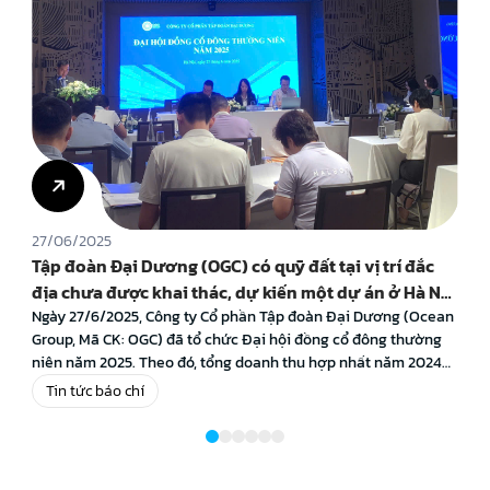
27/06/2025
Tập đoàn Đại Dương (OGC) có quỹ đất tại vị trí đắc
địa chưa được khai thác, dự kiến một dự án ở Hà Nội
sẽ được triển khai thời gian tới
Ngày 27/6/2025, Công ty Cổ phần Tập đoàn Đại Dương (Ocean
Group, Mã CK: OGC) đã tổ chức Đại hội đồng cổ đông thường
niên năm 2025. Theo đó, tổng doanh thu hợp nhất năm 2024
của OGC đạt 1.245 tỷ đồng, tương ứng vượt 13% kế hoạch, ghi
Tin tức báo chí
nhận mức tăng trưởng doanh thu […]