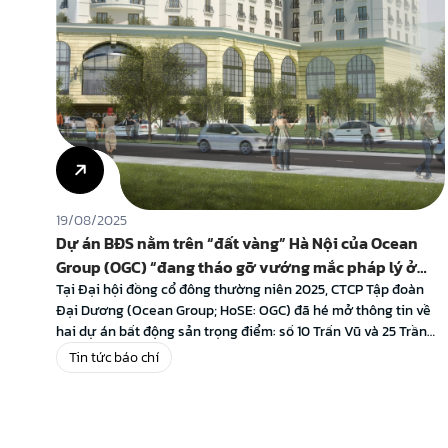
19/08/2025
Dự án BĐS nằm trên “đất vàng” Hà Nội của Ocean
Group (OGC) “đang tháo gỡ vướng mắc pháp lý ở
những bước cuối cùng”
Tại Đại hội đồng cổ đông thường niên 2025, CTCP Tập đoàn
Đại Dương (Ocean Group; HoSE: OGC) đã hé mở thông tin về
hai dự án bất động sản trọng điểm: số 10 Trấn Vũ và 25 Trần
Khánh Dư, Hà Nội. Để làm rõ hơn về tiến độ xử lý cũng như
Tin tức báo chí
định […]