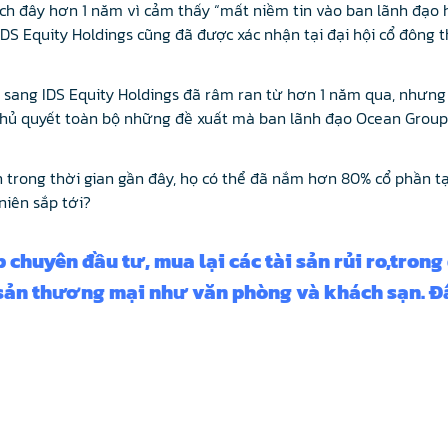
h đây hơn 1 năm vì cảm thấy “mất niềm tin vào ban lãnh đạo 
DS Equity Holdings cũng đã được xác nhận tại đại hội cổ đông
sang IDS Equity Holdings đã râm ran từ hơn 1 năm qua, nhưng
 phủ quyết toàn bộ những đề xuất mà ban lãnh đạo Ocean Group 
n trong thời gian gần đây, họ có thể đã nắm hơn 80% cổ phần t
niên sắp tới?
 chuyên đầu tư, mua lại các tài sản rủi ro,tron
g sản thương mại như văn phòng và khách sạn. Đ