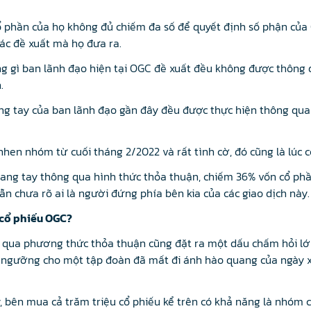
ng cổ phần của họ không đủ chiếm đa số để quyết định số phận 
ác đề xuất mà họ đưa ra.
ng gì ban lãnh đạo hiện tại OGC đề xuất đều không được thông q
.
ang tay của ban lãnh đạo gần đây đều được thực hiện thông qua
 nhen nhóm từ cuối tháng 2/2022 và rất tình cờ, đó cũng là lúc
sang tay thông qua hình thức thỏa thuận, chiếm 36% vốn cổ phầ
vẫn chưa rõ ai là người đứng phía bên kia của các giao dịch này.
 cổ phiếu OGC?
ua phương thức thỏa thuận cũng đặt ra một dấu chấm hỏi lớn:
t ngưỡng cho một tập đoàn đã mất đi ánh hào quang của ngày 
 bên mua cả trăm triệu cổ phiếu kể trên có khả năng là nhóm c