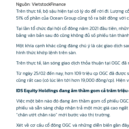
Nguồn: VietstockFinance
Trên thực tế, bộ sậu hiện tại có lý do để rời đi. Lượ
51% cổ phần của Ocean Group cũng tỏ ra bất đồng với c
Tại lần tổ chức đại hội cổ đông năm 2021 đầu tiên, nhữ
bằng văn bản sau đó cũng không đủ số phiếu tán thành
Một khía cạnh khác cũng đáng chú ý là các giao dịch s
hình thức khớp lệnh trên sàn.
Trên thực tế, làn sóng giao dịch thỏa thuận tại OGC đã
Từ ngày 25/02 đến nay, hơn 109 triệu cp OGC đã được 
cũng rất cao (có lúc lên tới hơn 19,000 đồng/cp). Hiện 
IDS Equity Holdings đang âm thầm gom cả trăm triệu
Việc một bên nào đó đang âm thầm gom cổ phiếu OGC q
phiếu và sẵn sàng chấp nhận trả một mức giá cao ngấ
“chân ướt chân ráo” mới bước vào thị trường.
Xét về cơ cấu cổ đông OGC và những diễn biến gần đây,