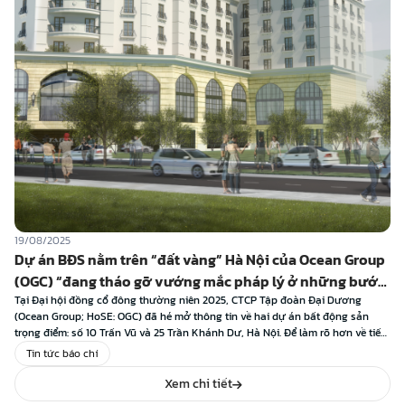
19/08/2025
Dự án BĐS nằm trên “đất vàng” Hà Nội của Ocean Group
(OGC) “đang tháo gỡ vướng mắc pháp lý ở những bước
cuối cùng”
Tại Đại hội đồng cổ đông thường niên 2025, CTCP Tập đoàn Đại Dương
(Ocean Group; HoSE: OGC) đã hé mở thông tin về hai dự án bất động sản
trọng điểm: số 10 Trấn Vũ và 25 Trần Khánh Dư, Hà Nội. Để làm rõ hơn về tiến
độ xử lý cũng như định […]
Tin tức báo chí
Xem chi tiết