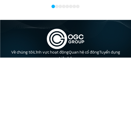
Về chúng tôi
Lĩnh vực hoạt động
Quan hệ cổ đông
Tuyển dụng
Liên hệ
Địa chỉ: Tầng 23, Tòa nhà Leadvisors Tower, 643 Phạm Văn Đồng,
Phường Nghĩa Đô, Thành phố Hà Nội.
Điện thoại: 0398 618 018
Email: info@oceangroup.vn
Bất động sản
Khách sạn
Thực phẩm