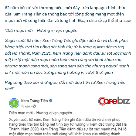
62 năm bền bỉ với thương hiệu, mới đây, trên fanpage chính thức
của Kem Tràng Tiền đã thông báo tới cộng đồng mạng một diện
mạo mới vô cùng hiện đại và lung linh. Đoạn chia sẻ cụ thể như sau:
“Diện mạo mới – Hương vị vẹn nguyên
Xuyên suốt 62 năm, Kem Tràng Tiền ghi đậm dấu ấn và chinh phục
hàng triệu trái tim bằng nét tinh túy từ hương vị kem đặc trưng
đất Hà Thành. Năm 2020, Kem Tràng Tiền đánh dấu sự lột xác mạnh
mẽ, hé lộ một diện mạo hoàn toàn mới cùng với khát khao của
những thành công mới, sẵn sàng đem đến cho những người “sành
ăn” một món ăn đặc trưng mang hương vị vượt thời gian.
Hãy cùng theo dõi những sự đổi mới đầu tiên từ Kem Tràng Tiền
nhé!”