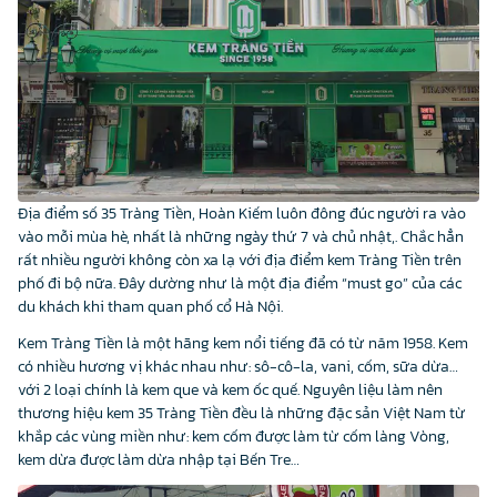
Địa điểm số 35 Tràng Tiền, Hoàn Kiếm luôn đông đúc người ra vào
vào mỗi mùa hè, nhất là những ngày thứ 7 và chủ nhật,. Chắc hẳn
rất nhiều người không còn xa lạ với địa điểm kem Tràng Tiền trên
phố đi bộ nữa. Đây dường như là một địa điểm “must go” của các
du khách khi tham quan phố cổ Hà Nội.
Kem Tràng Tiền là một hãng kem nổi tiếng đã có từ năm 1958. Kem
có nhiều hương vị khác nhau như: sô-cô-la, vani, cốm, sữa dừa…
với 2 loại chính là kem que và kem ốc quế. Nguyên liệu làm nên
thương hiệu kem 35 Tràng Tiền đều là những đặc sản Việt Nam từ
khắp các vùng miền như: kem cốm được làm từ cốm làng Vòng,
kem dừa được làm dừa nhập tại Bến Tre…