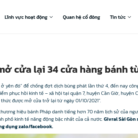
Lĩnh vực hoạt động
Quan hệ cổ đông
Tin tức
 mở cửa lại 34 cửa hàng bánh 
âu ở yên đó” để chống đợt dịch bùng phát lần thứ 4, đến nay cô
iểm phục hồi kinh tế – xã hội tại quận 7, huyện Cần Giờ, huyện 
 thức được mở cửa trở lại từ ngày 01/10/2021″.
 thương hiệu bánh Pháp danh tiếng hơn 70 năm lịch sử của ngư
h phố kinh tế năng động bậc nhất của cả nước.
Givral Sài Gòn
ứng dụng zalo/facebook.