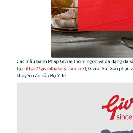
Các mẫu bánh Pháp Givral thơm ngon và đa dạng đã sẵ
tại:
https://givralbakery.com.vn/
), Givral Sài Gòn phục
khuyến cáo của Bộ Y Tế.