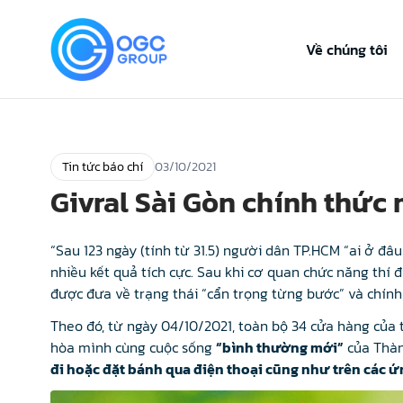
Về chúng tôi
Tin tức báo chí
03/10/2021
Givral Sài Gòn chính thức
“Sau 123 ngày (tính từ 31.5) người dân TP.HCM “ai ở đ
nhiều kết quả tích cực. Sau khi cơ quan chức năng thí đ
được đưa về trạng thái “cẩn trọng từng bước” và chính
Theo đó, từ ngày 04/10/2021, toàn bộ 34 cửa hàng của
hòa mình cùng cuộc sống
“bình thường mới”
của Thàn
đi hoặc đặt bánh qua điện thoại cũng như trên các 