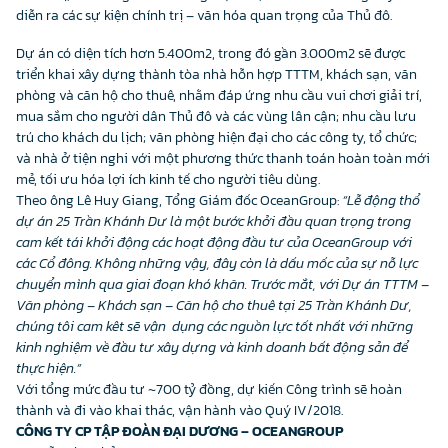
diễn ra các sự kiện chính trị – văn hóa quan trọng của Thủ đô.
Dự án có diện tích hơn 5.400m2, trong đó gần 3.000m2 sẽ được
triển khai xây dựng thành tòa nhà hỗn hợp TTTM, khách sạn, văn
phòng và căn hộ cho thuê, nhằm đáp ứng nhu cầu vui chơi giải trí,
mua sắm cho người dân Thủ đô và các vùng lân cận; nhu cầu lưu
trú cho khách du lịch; văn phòng hiện đại cho các công ty, tổ chức;
và nhà ở tiện nghi với một phương thức thanh toán hoàn toàn mới
mẻ, tối ưu hóa lợi ích kinh tế cho người tiêu dùng.
Theo ông Lê Huy Giang, Tổng Giám đốc OceanGroup:
“Lễ động thổ
dự án 25 Trần Khánh Dư là một bước khởi đầu quan trọng trong
cam kết tái khởi động các hoạt động đầu tư của OceanGroup với
các Cổ đông. Không những vậy, đây còn là dấu mốc của sự nỗ lực
chuyển mình qua giai đoạn khó khăn. Trước mắt, với Dự án TTTM –
Văn phòng – Khách sạn – Căn hộ cho thuê tại 25 Trần Khánh Dư,
chúng tôi cam kêt sẽ vận dụng các nguồn lực tốt nhất với những
kinh nghiệm về đầu tư xây dựng và kinh doanh bất động sản để
thực hiện.”
Với tổng mức đầu tư ~700 tỷ đồng, dự kiến Công trình sẽ hoàn
thành và đi vào khai thác, vận hành vào Quý IV/2018.
CÔNG TY CP TẬP ĐOÀN ĐẠI DƯƠNG – OCEANGROUP