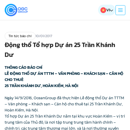
VI
Tin tức báo chí
10/01/2017
Động thổ Tổ hợp Dự án 25 Trần Khánh
Dư
THÔNG CÁO BÁO CHÍ
LỄ ĐỘNG THỔ DỰ ÁN TTTM – VĂN PHÒNG – KHÁCH SẠN – CĂN HỘ
CHO THUÊ
25 TRẦN KHÁNH DƯ, HOÀN KIẾM, HÀ NỘI
Ngày 14/9/2016, OceanGroup đã thực hiện Lễ động thổ Dự án TTTM
– Văn phòng – Khách sạn – Căn hộ cho thuê tại 25 Trần Khánh Dư,
Hoàn Kiếm, Hà Nội.
Tổ hợp Dự án 25 Trần Khánh Dư nằm tại khu vực Hoàn Kiếm – vị trí
trung tâm của Thủ đô, là nơi tập trung trung tâm hành chính –
chính trị, các trung tâm thương mại lớn, và là nơi thường xuyên