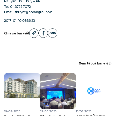
Nguyễn Thu Thủy – PR
Tel: 04.3772 7072
Email: thuynt@oceangroup.vn
2017-01-10 03:36:23
Chia sẻ bài viết
Xem tất cả bài viết
19/08/2025
27/06/2025
13/02/2025
23