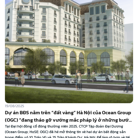
27/06/2025
ng” Hà Nội của Ocean Group
Tập đoàn Đại Dương (OGC) có qu
 mắc pháp lý ở những bước
chưa được khai thác, dự kiến 
 2025, CTCP Tập đoàn Đại Dương
được triển khai thời gian tới
Ngày 27/6/2025, Công ty Cổ phần Tập đo
ng tin về hai dự án bất động sản
OGC) đã tổ chức Đại hội đồng cổ đông th
hánh Dư, Hà Nội. Để làm rõ hơn về tiến
doanh thu hợp nhất năm 2024 của OGC đạ