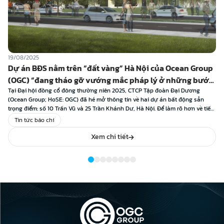
19/08/2025
Dự án BĐS nằm trên “đất vàng” Hà Nội của Ocean Group
(OGC) “đang tháo gỡ vướng mắc pháp lý ở những bước
cuối cùng”
Tại Đại hội đồng cổ đông thường niên 2025, CTCP Tập đoàn Đại Dương
(Ocean Group; HoSE: OGC) đã hé mở thông tin về hai dự án bất động sản
trọng điểm: số 10 Trấn Vũ và 25 Trần Khánh Dư, Hà Nội. Để làm rõ hơn về tiến
độ xử lý cũng như định […]
Tin tức báo chí
Xem chi tiết