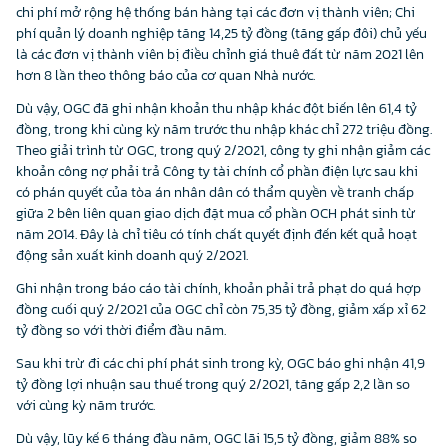
chi phí mở rộng hệ thống bán hàng tại các đơn vị thành viên; Chi
phí quản lý doanh nghiệp tăng 14,25 tỷ đồng (tăng gấp đôi) chủ yếu
là các đơn vị thành viên bị điều chỉnh giá thuê đất từ năm 2021 lên
hơn 8 lần theo thông báo của cơ quan Nhà nước.
Dù vậy, OGC đã ghi nhận khoản thu nhập khác đột biến lên 61,4 tỷ
đồng, trong khi cùng kỳ năm trước thu nhập khác chỉ 272 triệu đồng.
Theo giải trình từ OGC, trong quý 2/2021, công ty ghi nhận giảm các
khoản công nợ phải trả Công ty tài chính cổ phần điện lực sau khi
có phán quyết của tòa án nhân dân có thẩm quyền về tranh chấp
giữa 2 bên liên quan giao dịch đặt mua cổ phần OCH phát sinh từ
năm 2014. Đây là chỉ tiêu có tính chất quyết định đến kết quả hoạt
động sản xuất kinh doanh quý 2/2021.
Ghi nhận trong báo cáo tài chính, khoản phải trả phạt do quá hợp
đồng cuối quý 2/2021 của OGC chỉ còn 75,35 tỷ đồng, giảm xấp xỉ 62
tỷ đồng so với thời điểm đầu năm.
Sau khi trừ đi các chi phí phát sinh trong kỳ, OGC báo ghi nhận 41,9
tỷ đồng lợi nhuận sau thuế trong quý 2/2021, tăng gấp 2,2 lần so
với cùng kỳ năm trước.
Dù vậy, lũy kế 6 tháng đầu năm, OGC lãi 15,5 tỷ đồng, giảm 88% so