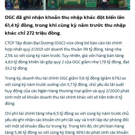
OGC đã ghi nhận khoản thu nhập khác đột biến lên
61,4 tỷ đồng, trong khi cùng kỳ năm trước thu nhập
khác chỉ 272 triệu đồng.
CTCP Tập đoàn Đại Dương (OGC) vừa công bố báo cáo tài chính
hợp nhất quý 2/2021 với doanh thu thuần 119 tỷ đồng, tăng nhẹ
2,5% so với cùng kỳ năm trước. Tuy nhiên, giá vốn hàng bán tăng
4,63 tỷ đồng khiến lãi gộp quý 2 của OGC giảm nhẹ 1,78 tỷ đồng, đạt
33,2 tỷ đồng.
Trong kỳ, doanh thu tài chính OGC giảm 11,6 tỷ đồng (giảm 67%) so
với cùng kỳ năm trước xuống còn 5,7 tỷ đồng, chủ yếu do lãi suất
huy động của các Ngân hàng thương mại giảm và quý 2/2020 phát
sinh một số khoản doanh thu tài chính khác với số tiền trên 6 tỷ
đồng.
Chi phí tài chính tăng nhẹ 6,5 tỷ đồng so với cùng kỳ năm trước chủ
yếu do ghi nhận các khoản chi phí lãi vay và trích lập dự phòng đối
với một số khoản đầu tư trong kỳ. Trong khi đó, chi phí bán hàng
tăng 5,36 tỷ đồng so với cùng kỳ (tăng 38%) do phát sinh các khoản