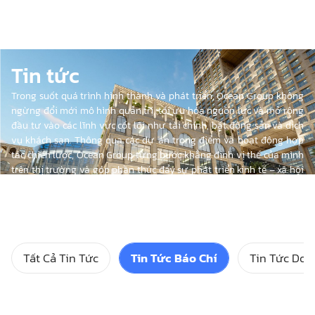
Tin tức
Trong suốt quá trình hình thành và phát triển, Ocean Group không
ngừng đổi mới mô hình quản trị, tối ưu hóa nguồn lực và mở rộng
đầu tư vào các lĩnh vực cốt lõi như tài chính, bất động sản và dịch
vụ khách sạn. Thông qua các dự án trọng điểm và hoạt động hợp
tác chiến lược, Ocean Group từng bước khẳng định vị thế của mình
trên thị trường và góp phần thúc đẩy sự phát triển kinh tế – xã hội
tại Việt Nam.
Tất Cả Tin Tức
Tin Tức Báo Chí
Tin Tức Doa