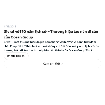
11/12/2019
Givral với 70 năm lịch sử – Thương hiệu tạo nên di sản
của Ocean Group
Givral – một thương hiệu đi qua năm tháng với hương vị bánh tươi đậm
chất Pháp, đã trở thành di sản với không chỉ Sài Gòn, mà giá trị lịch sử của
thương hiệu đã trở thành một phần cấu thành của Ocean Group.Từ câu
chuyện thương hiệuXuất hiện ở góc phố Catinat của […]
Tin tức báo chí
Xem chi tiết