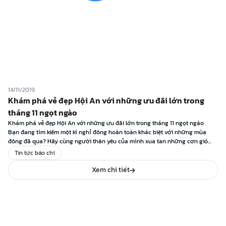
14/11/2019
Khám phá vẻ đẹp Hội An với những ưu đãi lớn trong
tháng 11 ngọt ngào
Khám phá vẻ đẹp Hội An với những ưu đãi lớn trong tháng 11 ngọt ngào
Bạn đang tìm kiếm một kì nghỉ đông hoàn toàn khác biệt với những mùa
đông đã qua? Hãy cùng người thân yêu của mình xua tan những cơn gió
lạnh, tận hưởng những ngày dài nghỉ ngơi […]
Tin tức báo chí
Xem chi tiết