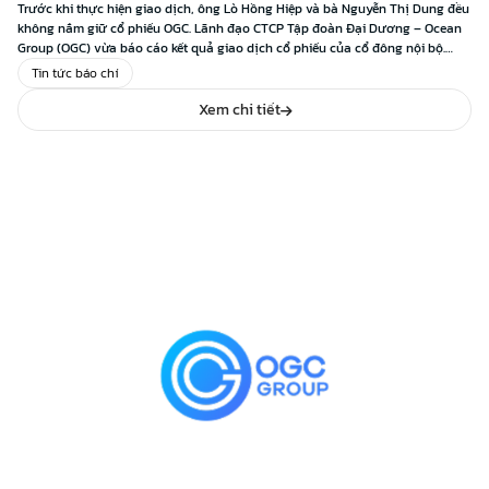
Trước khi thực hiện giao dịch, ông Lò Hồng Hiệp và bà Nguyễn Thị Dung đều
không nắm giữ cổ phiếu OGC. Lãnh đạo CTCP Tập đoàn Đại Dương – Ocean
Group (OGC) vừa báo cáo kết quả giao dịch cổ phiếu của cổ đông nội bộ.
Theo đó, ông Lò Hồng Hiệp – TGĐ […]
Tin tức báo chí
Xem chi tiết