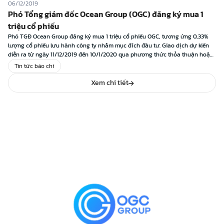
06/12/2019
Phó Tổng giám đốc Ocean Group (OGC) đăng ký mua 1
triệu cổ phiếu
Phó TGĐ Ocean Group đăng ký mua 1 triệu cổ phiếu OGC, tương ứng 0,33%
lượng cổ phiếu lưu hành công ty nhằm mục đích đầu tư. Giao dịch dự kiến
diễn ra từ ngày 11/12/2019 đến 10/1/2020 qua phương thức thỏa thuận hoặc
khớp lệnh. Bà Nguyễn Thị Dung – Phó TGĐ CTCP Tập […]
Tin tức báo chí
Xem chi tiết