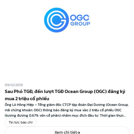
09/12/2019
Sau Phó TGĐ, đến lượt TGĐ Ocean Group (OGC) đăng ký
mua 2 triệu cổ phiếu
Ông Lò Hồng Hiệp – Tổng giám đốc CTCP tập đoàn Đại Dương (Ocean Group,
mã chứng khoán: OGC) thông báo đăng ký mua vào 2 triệu cổ phiếu OGC
(tương đương 0,67% vốn cổ phần) nhằm mục đích đầu tư. Thời gian thực
hiện từ ngày 12/12/2019 đến 10/01/2020. Trước đó, bà Nguyễn Thị […]
Tin tức báo chí
Xem chi tiết